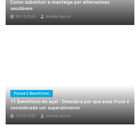
Como substituir a manteiga por alternativas
saudáveis
08/10/2025
Andréa Santos
Nutrição Feminina Pós-40
Top Dicas Saudáveis
Top 10 Superalimentos Para Incluir Na
Sua Dieta Hoje Mesmo
01/12/2025
Andréa Santos
Frutas E Benefícios
11 Benefícios do açaí : Descubra por que essa fruta é
considerada um superalimento
22/09/2025
Andréa Santos