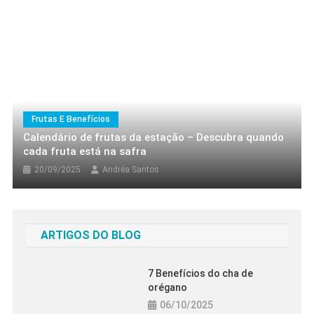
Top Dicas Saudáveis
Top 10 Sobremesas Saudáveis Para
Matar A Vontade De Doce
15/09/2025
Andréa Santos
Frutas E Benefícios
Calendário de frutas da estação – Descubra quando
cada fruta está na safra
20/09/2025
Andréa Santos
ARTIGOS DO BLOG
7 Benefícios do cha de
orégano
Top Dicas Saudáveis
06/10/2025