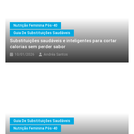
Nutrição Feminina Pós-40
Guia De Substituições Saudáveis
Nutrição Feminina Pós-40
Top Dicas Saudáveis
Substituições saudáveis e inteligentes para cortar
Top 10 Superalimentos Que
calorias sem perder sabor
Fortalecem A Imunidade
10/01/2026
Andréa Santos
Naturalmente
22/01/2026
Andréa Santos
Guia De Substituições Saudáveis
Nutrição Feminina Pós-40