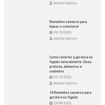
Top 10 Alimentos Para Consumir Pós-
Andréa Santos
Treino E Recuperar Energia
08/09/2025
Andréa Santos
Remédios caseiros para
baixar o colesterol
03/10/2025
Andréa Santos
Como reverter a gordura no
fígado naturalmente: Dicas
práticas, alimentos e
cuidados
01/10/2025
Andréa Santos
10 Remédios caseiros para
gordura no fígado
29/09/2025