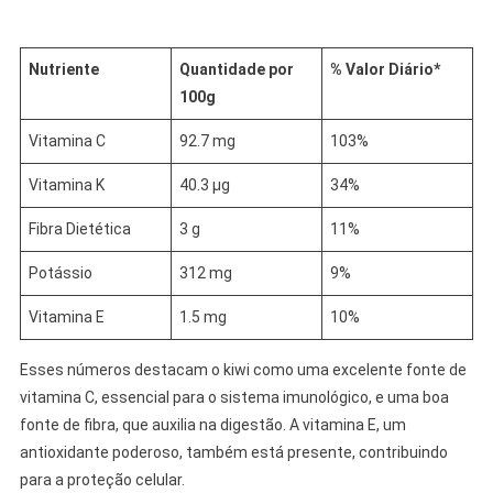
Nutriente
Quantidade por
% Valor Diário*
100g
Vitamina C
92.7 mg
103%
Vitamina K
40.3 µg
34%
Fibra Dietética
3 g
11%
Potássio
312 mg
9%
Vitamina E
1.5 mg
10%
Esses números destacam o kiwi como uma excelente fonte de
vitamina C, essencial para o sistema imunológico, e uma boa
fonte de fibra, que auxilia na digestão. A vitamina E, um
antioxidante poderoso, também está presente, contribuindo
para a proteção celular.