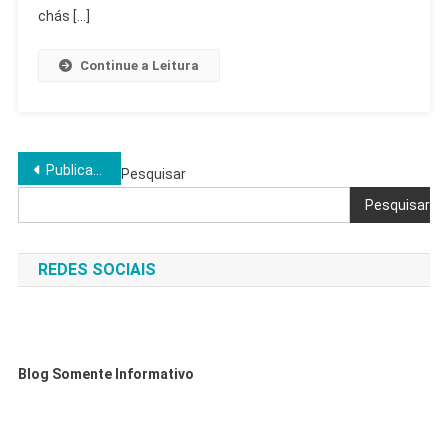
chás […]
Continue a Leitura
Navegação
Publicações mais antigas
Pesquisar
por
Pesquisar
posts
REDES SOCIAIS
Blog Somente Informativo