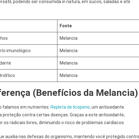
versátil, podendo ser consumida in natura, em sucos, saladas e até
Fonte
lhos
Melancia
nto imunológico
Melancia
idante
Melancia
trolítico
Melancia
ferença (Benefícios da Melancia)
o falamos em nutrientes.
Repleta de licopeno
, um antioxidante
 proteção contra certas doenças. Graças a este antioxidante,
os radicais livres, diminuindo o risco de problemas cardíacos.
 que auxilia nas defesas do organismo, mantendo você protegido contr