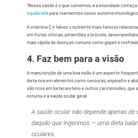
“Nossa saúde é o que comemos, e a imunidade começa n
equilibrada
para mantermos nosso sistema imunológico
A vitamina C é talvez o nutriente mais famoso relacion
em frutas cítricas, pimentões e brócolis, desempenhan
mais rápida de doenças comuns como gripes e resfriad
4. Faz bem para a visão
A manutenção de uma boa visão é um aspecto frequen
dieta rica em alimentos como cenouras, espinafre e ab
são ricos em betacaroteno e outros carotenoides, que s
noturna e a saúde ocular geral.
A saúde ocular não depende apenas de v
daquilo que ingerimos — uma dieta bala
oculares.