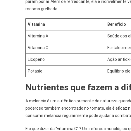
param por aí. Além de refrescante, ela é incrivelmente 
mesmo grelhada.
Vitamina
Benefício
Vitamina A
Saúde dos o
Vitamina C
Fortalecime
Licopeno
Ação antiox
Potasio
Equilíbrio ele
Nutrientes que fazem a di
A melancia é um autêntico presente da natureza quand
poderoso também encontrado no tomate, ela é eficaz na
consumir melancia regularmente pode ajudar a combater 
E o que dizer da “vitamina C” ? Um reforço imunológico