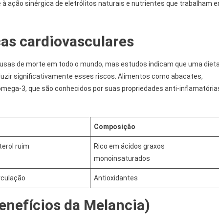
à ação sinérgica de eletrólitos naturais e nutrientes que trabalham 
ças cardiovasculares
ausas de morte em todo o mundo, mas estudos indicam que uma diet
eduzir significativamente esses riscos. Alimentos como abacates,
ômega-3, que são conhecidos por suas propriedades anti-inflamatória
Composição
erol ruim
Rico em ácidos graxos
monoinsaturados
rculação
Antioxidantes
enefícios da Melancia)