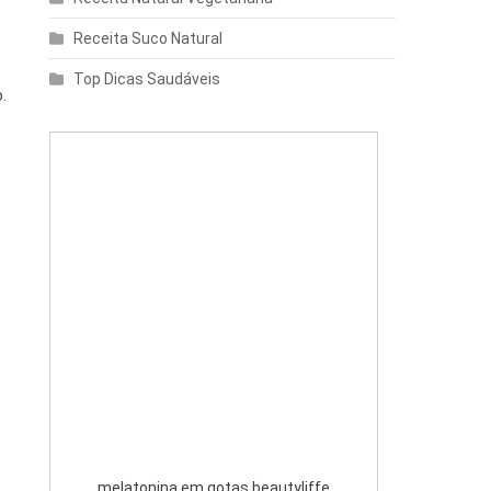
Receita Suco Natural
Top Dicas Saudáveis
.
melatonina em gotas beautyliffe