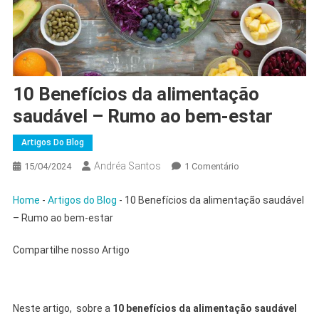
10 Benefícios da alimentação
saudável – Rumo ao bem-estar
Artigos Do Blog
Andréa Santos
Em
15/04/2024
1 Comentário
10
Benefícios
Home
-
Artigos do Blog
-
10 Benefícios da alimentação saudável
Da
– Rumo ao bem-estar
Alimentação
Saudável
Compartilhe nosso Artigo
–
Rumo
Ao
Neste artigo, sobre a
10 benefícios da
alimentação saudável
Bem-