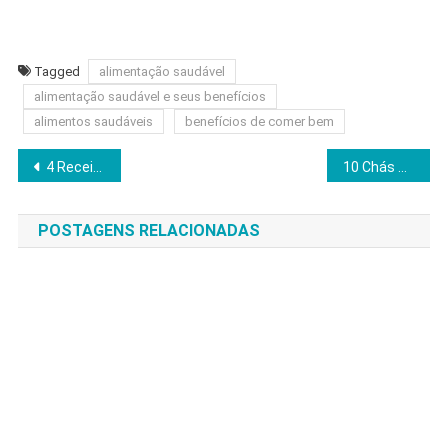
Tagged
alimentação saudável
alimentação saudável e seus benefícios
alimentos saudáveis
benefícios de comer bem
Navegação
4 Receitas de sucos calmantes – Relaxante
10 Chás digestivos – Um grande aliado contra má digestão
de
POSTAGENS RELACIONADAS
Post