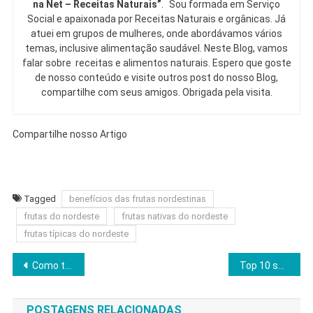
na Net – Receitas Naturais”
. Sou formada em Serviço
Social e apaixonada por Receitas Naturais e orgânicas. Já
atuei em grupos de mulheres, onde abordávamos vários
temas, inclusive alimentação saudável. Neste Blog, vamos
falar sobre receitas e alimentos naturais. Espero que goste
de nosso conteúdo e visite outros post do nosso Blog,
compartilhe com seus amigos. Obrigada pela visita.
Compartilhe nosso Artigo
Tagged
benefícios das frutas nordestinas
frutas do nordeste
frutas nativas do nordeste
frutas típicas do nordeste
Navegação
Como trocar açúcar por alternativas naturais
Top 10 sobremesas saudáveis para matar a vontade de doce
de
POSTAGENS RELACIONADAS