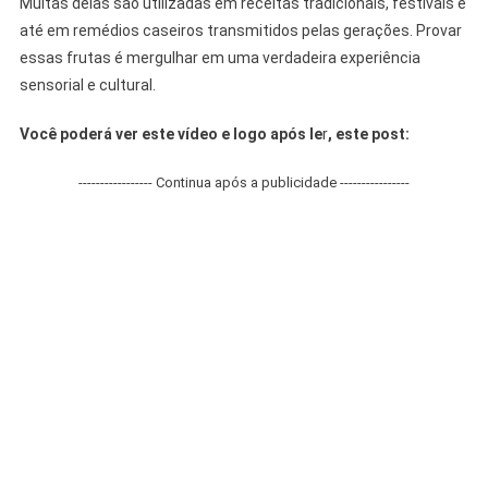
Muitas delas são utilizadas em receitas tradicionais, festivais e
até em remédios caseiros transmitidos pelas gerações. Provar
essas frutas é mergulhar em uma verdadeira experiência
sensorial e cultural.
Você poderá ver este vídeo e logo após le
r
, este post:
----------------- Continua após a publicidade ----------------