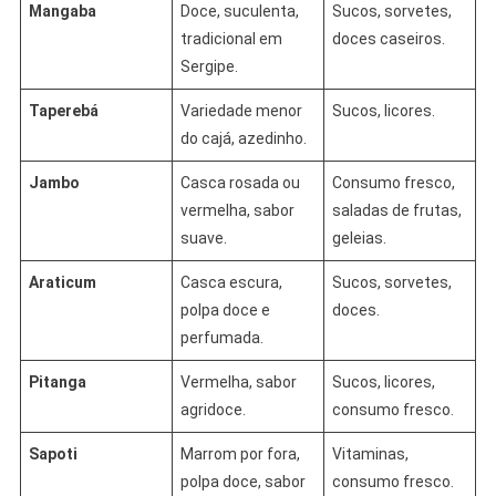
Mangaba
Doce, suculenta,
Sucos, sorvetes,
tradicional em
doces caseiros.
Sergipe.
Taperebá
Variedade menor
Sucos, licores.
do cajá, azedinho.
Jambo
Casca rosada ou
Consumo fresco,
vermelha, sabor
saladas de frutas,
suave.
geleias.
Araticum
Casca escura,
Sucos, sorvetes,
polpa doce e
doces.
perfumada.
Pitanga
Vermelha, sabor
Sucos, licores,
agridoce.
consumo fresco.
Sapoti
Marrom por fora,
Vitaminas,
polpa doce, sabor
consumo fresco.