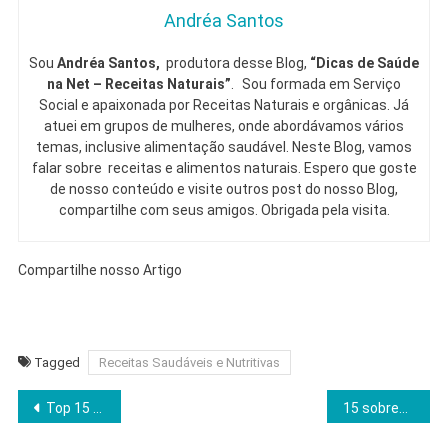
Andréa Santos
Sou
Andréa Santos,
produtora desse Blog,
“Dicas de Saúde
na Net – Receitas Naturais”
. Sou formada em Serviço
Social e apaixonada por Receitas Naturais e orgânicas. Já
atuei em grupos de mulheres, onde abordávamos vários
temas, inclusive alimentação saudável. Neste Blog, vamos
falar sobre receitas e alimentos naturais. Espero que goste
de nosso conteúdo e visite outros post do nosso Blog,
compartilhe com seus amigos. Obrigada pela visita.
Compartilhe nosso Artigo
Tagged
Receitas Saudáveis e Nutritivas
Navegação
Top 15 Receitas de café da manhã low carb
15 sobremesas low carb caseiras
de