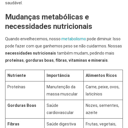
saudável.
Mudanças metabólicas e
necessidades nutricionais
Quando envelhecemos, nosso
metabolismo
pode diminuir. Isso
pode fazer com que ganhemos peso se não cuidarmos. Nossas
necessidades nutricionais
também mudam, pedindo mais
proteínas
,
gorduras boas
,
fibras
,
vitaminas e minerais
.
Nutriente
Importância
Alimentos Ricos
Proteínas
Manutenção da
Carne, peixe, ovos,
massa muscular
laticínios
Gorduras Boas
Saúde
Nozes, sementes,
cardiovascular
azeite
Fibras
Saúde digestiva
Frutas, vegetais,