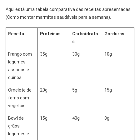
Aqui está uma tabela comparativa das receitas apresentadas:
(Como montar marmitas saudáveis para a semana).
Receita
Proteínas
Carboidrato
Gorduras
s
Frango com
35g
30g
10g
legumes
assados e
quinoa
Omelete de
20g
5g
15g
forno com
vegetais
Bowl de
15g
40g
8g
grãos,
legumes e