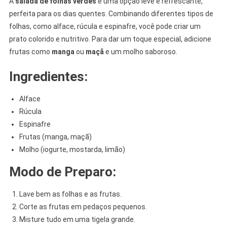
A
salada de folhas verdes
é uma opção leve e refrescante,
perfeita para os dias quentes. Combinando diferentes tipos de
folhas, como alface, rúcula e espinafre, você pode criar um
prato colorido e nutritivo. Para dar um toque especial, adicione
frutas como
manga
ou
maçã
e um molho saboroso.
Ingredientes:
Alface
Rúcula
Espinafre
Frutas (manga, maçã)
Molho (iogurte, mostarda, limão)
Modo de Preparo:
Lave bem as folhas e as frutas.
Corte as frutas em pedaços pequenos.
Misture tudo em uma tigela grande.