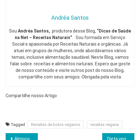
Andréa Santos
Sou
Andréa Santos,
produtora desse Blog,
“Dicas de Saúde
na Net – Receitas Naturais”
. Sou formada em Serviço
Social e apaixonada por Receitas Naturais e orgânicas. Já
atuei em grupos de mulheres, onde abordávamos vários
temas, inclusive alimentação saudável. Neste Blog, vamos
falar sobre receitas e alimentos naturais. Espero que goste
de nosso conteúdo e visite outros post do nosso Blog,
compartilhe com seus amigos. Obrigada pela visita.
Compartilhe nosso Artigo
Tagged
Receitas de bolos veganos
receitas vegana
Navegação
Almoço saudável – 15 Dicas rápidas e fáceis
Dieta vegana saudável benefícios e dicas