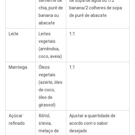
semente de
de sopa de água ou 1/2
chia, purê de
banana/2 colheres de sopa
banana ou
de purê de abacate
abacate
Leite
Leites
1:1
vegetais
(amêndoa,
coco, aveia)
Manteiga
Óleos
1:1
vegetais
(azeite, óleo
de coco,
óleo de
girassol)
Açúcar
Xilitol,
Ajustar a quantidade de
refinado
stevia,
acordo com o sabor
melaço de
desejado