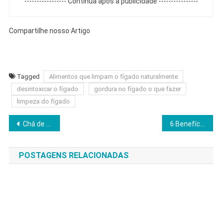
----------------- Continua após a publicidade ----------------
Compartilhe nosso Artigo
Tagged
Alimentos que limpam o fígado naturalmente
desintoxicar o fígado
gordura no fígado o que fazer
limpeza do fígado
Navegação
Chá de mulungu e seus benefícios contra insônia
6 Benefícios do vinagre de maçã: Descubra como esse superalimento pode transformar sua saúde
de
POSTAGENS RELACIONADAS
Post