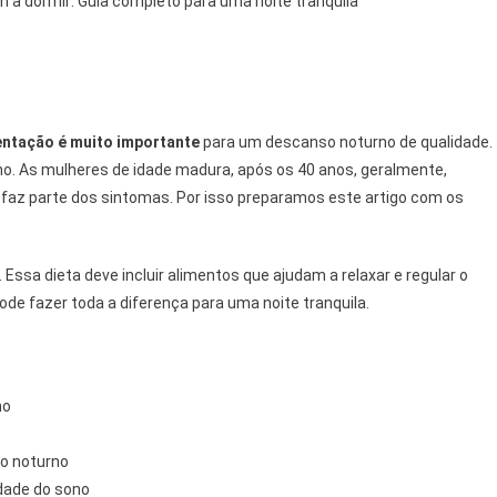
 a dormir: Guia completo para uma noite tranquila
entação é muito importante
para um descanso noturno de qualidade.
no. As mulheres de idade madura, após os 40 anos, geralmente,
 faz parte dos sintomas. Por isso preparamos este artigo com os
 Essa dieta deve incluir alimentos que ajudam a relaxar e regular o
pode fazer toda a diferença para uma noite tranquila.
no
o noturno
idade do sono