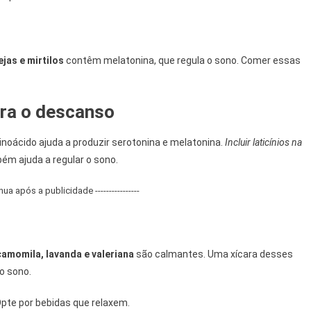
jas e mirtilos
contêm melatonina, que regula o sono. Comer essas
ara o descanso
minoácido ajuda a produzir serotonina e melatonina.
Incluir laticínios na
bém ajuda a regular o sono.
tinua após a publicidade ----------------
amomila, lavanda e valeriana
são calmantes. Uma xícara desses
o sono.
 Opte por bebidas que relaxem.