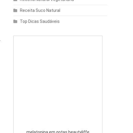
Receita Suco Natural
Top Dicas Saudáveis
.
melatonina em gotas beautyliffe