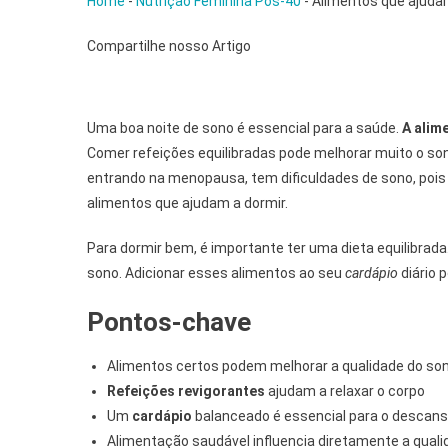
Home
-
Nutrição Feminina Pós-40
-
Alimentos que ajudam
Compartilhe nosso Artigo
Uma boa noite de sono é essencial para a saúde.
A alim
Comer refeições equilibradas pode melhorar muito o so
entrando na menopausa, tem dificuldades de sono, pois
alimentos que ajudam a dormir.
Para dormir bem, é importante ter uma dieta equilibrada.
sono. Adicionar esses alimentos ao seu
cardápio
diário 
Pontos-chave
Alimentos certos podem melhorar a qualidade do so
Refeições revigorantes
ajudam a relaxar o corpo
Um
cardápio
balanceado é essencial para o descans
Alimentação saudável influencia diretamente a qual