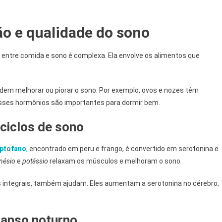
ão e qualidade do sono
ntre comida e sono é complexa. Ela envolve os alimentos que
podem melhorar ou piorar o sono. Por exemplo, ovos e nozes têm
 Esses hormônios são importantes para dormir bem.
ciclos de sono
iptofano
,
encontrado em peru e frango, é convertido em serotonina e
nésio
e
potássio
relaxam os músculos e melhoram o sono.
 integrais, também ajudam. Eles aumentam a serotonina no cérebro,
canso noturno