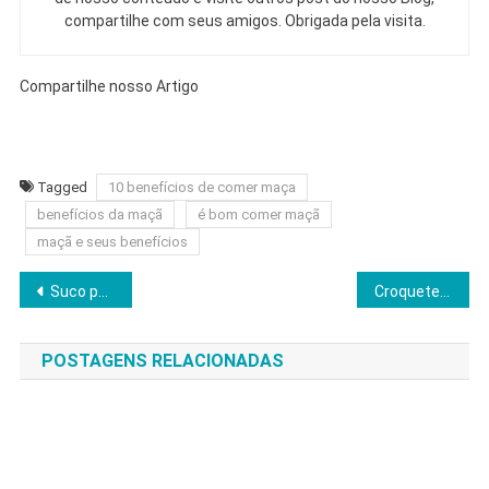
compartilhe com seus amigos. Obrigada pela visita.
Compartilhe nosso Artigo
Tagged
10 benefícios de comer maça
benefícios da maçã
é bom comer maçã
maçã e seus benefícios
Navegação
Suco para perda de peso – Além de delicioso
Croquete de proteína de soja texturizada – Super fácil
de
POSTAGENS RELACIONADAS
Post