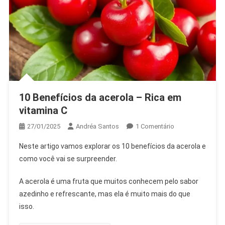
10 Benefícios da acerola – Rica em
vitamina C
Em
27/01/2025
Andréa Santos
1 Comentário
10
Neste artigo vamos explorar os 10 benefícios da acerola e
Benefícios
como você vai se surpreender.
Da
Acerola
A acerola é uma fruta que muitos conhecem pelo sabor
–
azedinho e refrescante, mas ela é muito mais do que
Rica
isso.
Em
Vitamina