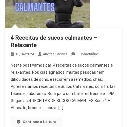
4 Receitas de sucos calmantes –
Relaxante
Em
10/04/2024
Andréa Santos
1 Comentário
4
Neste post vamos dar 4 receitas de sucos calmantes e
Receitas
relaxantes. Nos dias agitados, muitas pessoas têm
De
dificuldades de sono, e recorrem a remédios, chás.
Sucos
Apresentamos receitas de Sucos Calmantes, com frutas
Calmantes
–
fáceis e saborosas. Bom para combater estresse e TPM.
Relaxante
Segue as 4 RECEITAS DE SUCOS CALMANTES Suco 1 –
Abacate, brócolis e couve […]
Continue a Leitura