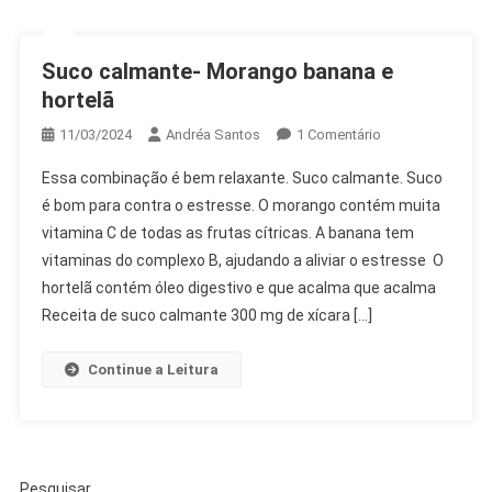
Suco calmante- Morango banana e
hortelã
Em
11/03/2024
Andréa Santos
1 Comentário
Suco
Essa combinação é bem relaxante. Suco calmante. Suco
Calmante-
é bom para contra o estresse. O morango contém muita
Morango
vitamina C de todas as frutas cítricas. A banana tem
Banana
vitaminas do complexo B, ajudando a aliviar o estresse O
E
Hortelã
hortelã contém óleo digestivo e que acalma que acalma
Receita de suco calmante 300 mg de xícara […]
Continue a Leitura
Pesquisar