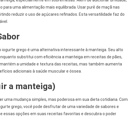
manteiga, especialmente em sobremesas. Além de adicionar umidade,
ndo para uma alimentação mais equilibrada. Usar purê de maçã nas
indo reduzir o uso de açúcares refinados. Esta versatilidade faz do
ável.
Sabor
 iogurte grego é uma alternativa interessante à manteiga. Seu alto
 enquanto substitui com eficiência a manteiga em receitas de pães,
as mantém a umidade e textura das receitas, mas também aumenta
fícios adicionais à saúde muscular e óssea.
ir a manteiga)
 ser uma mudança simples, mas poderosa em sua dieta cotidiana. Com
ogurte grego, você pode desfrutar de uma variedade de sabores e
e essas opções em suas receitas favoritas e descubra o poder