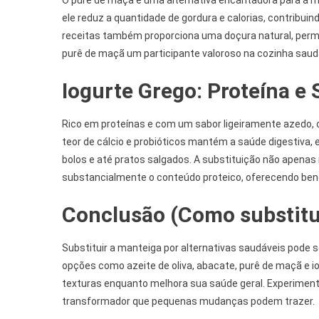
O purê de maçã é uma alternativa encantadora para a 
ele reduz a quantidade de gordura e calorias, contribui
receitas também proporciona uma doçura natural, permit
purê de maçã um participante valoroso na cozinha saud
Iogurte Grego: Proteína e 
Rico em proteínas e com um sabor ligeiramente azedo, o
teor de cálcio e probióticos mantém a saúde digestiva,
bolos e até pratos salgados. A substituição não apen
substancialmente o conteúdo proteico, oferecendo bene
Conclusão (Como substitu
Substituir a manteiga por alternativas saudáveis pode
opções como azeite de oliva, abacate, purê de maçã e i
texturas enquanto melhora sua saúde geral. Experiment
transformador que pequenas mudanças podem trazer.