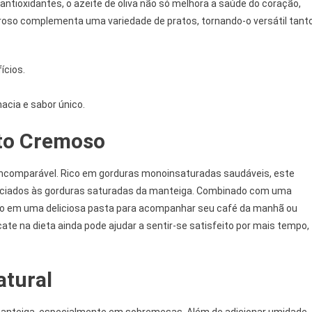
antioxidantes, o azeite de oliva não só melhora a saúde do coração,
roso complementa uma variedade de pratos, tornando-o versátil tant
ícios.
acia e sabor único.
to Cremoso
incomparável. Rico em gorduras monoinsaturadas saudáveis, este
sociados às gorduras saturadas da manteiga. Combinado com uma
ado em uma deliciosa pasta para acompanhar seu café da manhã ou
e na dieta ainda pode ajudar a sentir-se satisfeito por mais tempo,
atural