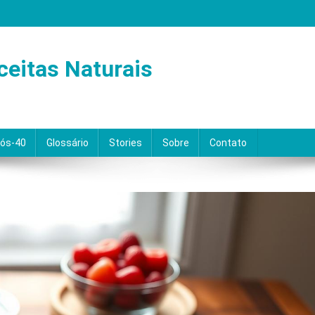
ceitas Naturais
Pós-40
Glossário
Stories
Sobre
Contato