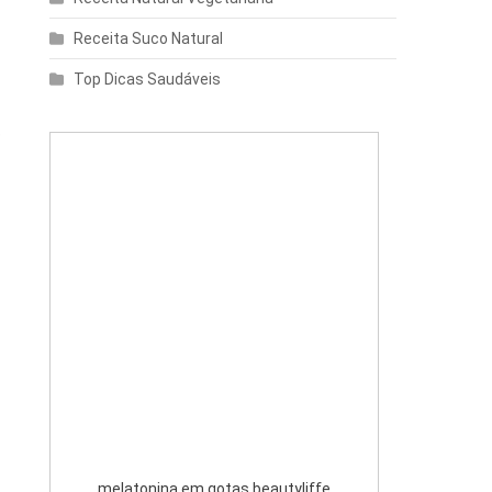
Receita Suco Natural
Top Dicas Saudáveis
o
melatonina em gotas beautyliffe