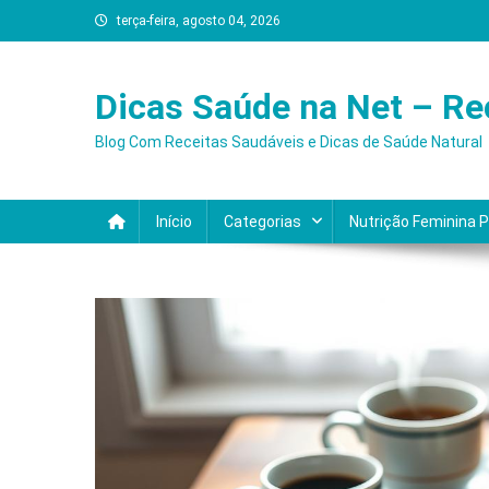
Skip
terça-feira, agosto 04, 2026
to
content
Dicas Saúde na Net – Re
Blog Com Receitas Saudáveis e Dicas de Saúde Natural
Início
Categorias
Nutrição Feminina 